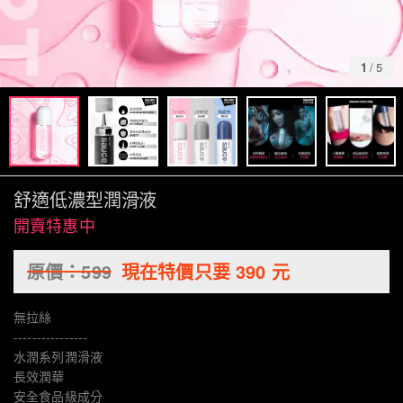
1
/
5
舒適低濃型潤滑液
開賣特惠中
原價：
599
現在特價只要
390
元
無拉絲
----------------
水潤系列潤滑液
長效潤華
安全食品級成分