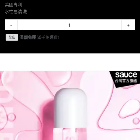
美國專利
水性易清洗
-
+
滿額免運
滿千免運費!
全店
產品介紹