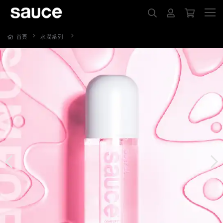
舒適低濃型潤滑液
首頁
水潤系列