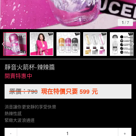
1
/
7
靜音火箭杯-辣辣醬
開賣特惠中
原價：
790
現在特價只要
599
元
消音讓你更安靜的享受快樂
熱辣性感
緊緻大波浪通道
-
+