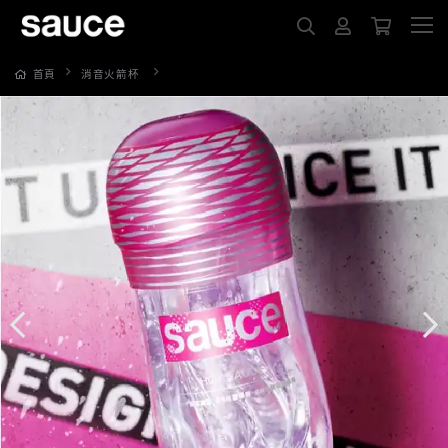
靜音火箭杯-辣辣醬
首頁
消音火箭杯